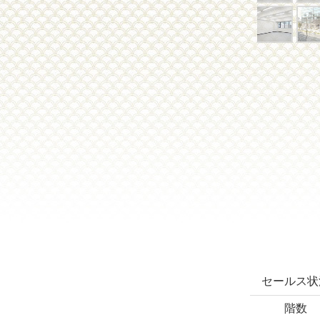
セールス状
階数