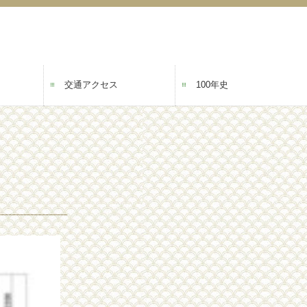
交通アクセス
100年史
序章
第1章
第2章
第3章
謝辞・編集後記