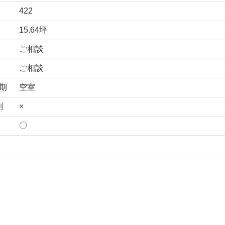
422
15.64坪
ご相談
ご相談
期
空室
割
×
〇