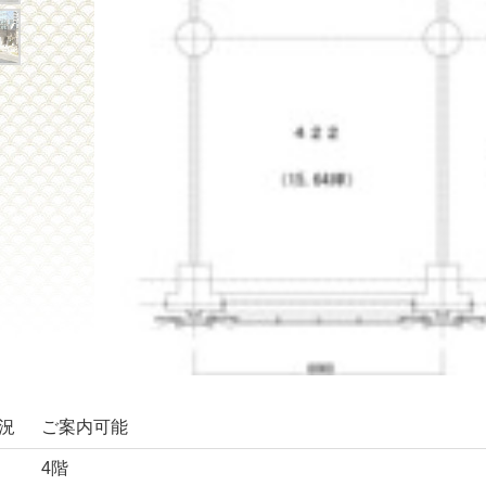
況
ご案内可能
4階