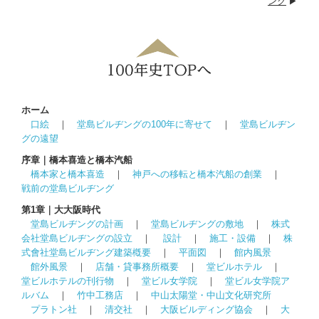
ング
▶
ホーム
口絵
｜
堂島ビルヂングの100年に寄せて
｜
堂島ビルヂン
グの遠望
序章｜橋本喜造と橋本汽船
橋本家と橋本喜造
｜
神戸への移転と橋本汽船の創業
｜
戦前の堂島ビルヂング
第1章｜大大阪時代
堂島ビルヂングの計画
｜
堂島ビルヂングの敷地
｜
株式
会社堂島ビルヂングの設立
｜
設計
｜
施工・設備
｜
株
式會社堂島ビルヂング建築槪要
｜
平面図
｜
館内風景
館外風景
｜
店舗・貸事務所概要
｜
堂ビルホテル
｜
堂ビルホテルの刊行物
｜
堂ビル女学院
｜
堂ビル女学院ア
ルバム
｜
竹中工務店
｜
中山太陽堂・中山文化研究所
プラトン社
｜
清交社
｜
大阪ビルディング協会
｜
大