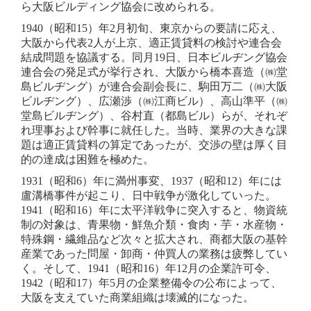
ら大阪ビルディング協会に改められる。
1940（昭和15）年2月初旬、東京からの要請に応え、
大阪から代表2人が上京、適正賃貸料の検討や連合会
結成問題を協議する。同月19日、日本ビルヂング協会
連合会の発足式が挙行され、大阪から橋本喜造（㈱堂
島ビルヂング）が連合会副会長に、駒田万二（㈱大阪
ビルヂング）、広瀬渉（㈱江商ビル）、高山準平（㈱
堂島ビルヂング）、谷村直（都島ビル）らが、それぞ
れ理事および幹事に就任した。当時、業界の大きな課
題は適正賃貸料の算定であったが、交渉の壁は厚く目
的の達成は困難を極めた。
1931（昭和6）年に満州事変、1937（昭和12）年には
盧溝橋事件が起こり、日中戦争が激化していった。
1941（昭和16）年に太平洋戦争に突入すると、物資統
制の対象は、青果物・鮮魚介類・食肉・芋・水産物・
特殊鋼・繊維品など次々と拡大され、商都大阪の基幹
産業であった問屋・卸商・仲買人の業務は疲弊してい
く。そして、1941（昭和16）年12月の企業許可令、
1942（昭和17）年5月の企業整備令の公布によって、
大阪を支えていた商業組織は壊滅的になった。