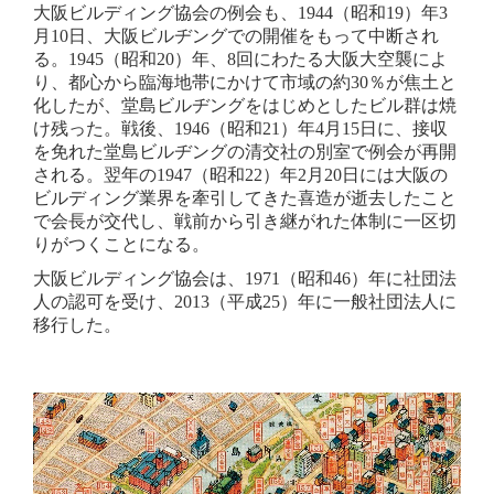
大阪ビルディング協会の例会も、1944（昭和19）年3
月10日、大阪ビルヂングでの開催をもって中断され
る。1945（昭和20）年、8回にわたる大阪大空襲によ
り、都心から臨海地帯にかけて市域の約30％が焦土と
化したが、堂島ビルヂングをはじめとしたビル群は焼
け残った。戦後、1946（昭和21）年4月15日に、接収
を免れた堂島ビルヂングの清交社の別室で例会が再開
される。翌年の1947（昭和22）年2月20日には大阪の
ビルディング業界を牽引してきた喜造が逝去したこと
で会長が交代し、戦前から引き継がれた体制に一区切
りがつくことになる。
大阪ビルディング協会は、1971（昭和46）年に社団法
人の認可を受け、2013（平成25）年に一般社団法人に
移行した。