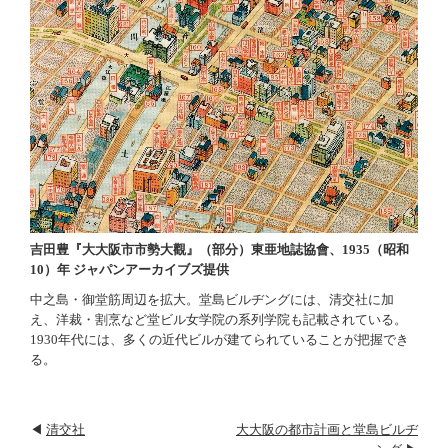
吉田豊『大大阪市市勢大觀』（部分）東亜地誌協會、1935（昭和
10）年 ジャパンアーカイブズ提供
中之島・御堂筋周辺を拡大。堂島ビルヂングには、清交社に加
え、洋裁・割烹など堂ビル女学院の系列学院も記載されている。
1930年代には、多くの近代ビルが建てられていることが把握でき
る。
◀
清交社
大大阪の都市計画と堂島ビルヂ