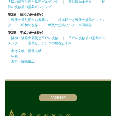
大阪の都市計画と堂島ビルヂング
｜
雲仙観光ホテル
｜
昭
和の改修前の堂島ビルヂング
第2章｜昭和の改修時代
戦後の混乱期から復興へ
｜
橋本昭一と戦後の堂島ビルヂン
グ
｜
昭和の改修
｜
戦後の堂島ビルヂング回顧録
第3章｜平成の改修時代
阪神・淡路大震災と平成の改修
｜
平成の改修後の堂島ビル
ヂング
｜
堂島ビルヂングの現在と未来
参考文献・掲載文献
年表
謝辞・編集後記