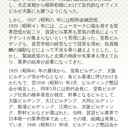
し、大正末期から昭和初期にかけて近代的なオフィス
ビルが大阪にも建つようになった。
第1章
しかし、1927（昭和2）年には昭和金融恐慌、
第2章
1929（昭和４）年には、ニューヨークに端を発する世
界恐慌が起こり、賃貸ビル業界も景気の悪化によって
第3章
テナントが集まらないという苦境にあった。堂島ビル
ヂングも、直営学校の経営などで貸室を埋め、役員報
謝辞・編集後記
酬の減額などによって不況を乗り越えようとした。し
かし、緊縮政策のもと企業の倒産や失業者も増えてお
り、業界の結束が必要になってきた。
1929（昭和4）年の夏頃から、堂島ビルヂング、大阪
ビルヂング等が中心となり、各ビル業者に呼びかける
かたちで、翌1930（昭和5）年2月、ビルディング懇話
会が発足した。同年5月には初代会長に、堂島ビルヂ
ング社長の橋本喜造が就任、幹事となるビルとして、
大阪ビルヂング、大江ビルヂング、大同ビルディン
グ、船場ビルディング、江商ビル、京阪ビルディン
グ、野村ビルなどが選ばれた。当時、賃貸ビル業界で
日本唯一の業界団体であった。その後、組織は発展し
ていき、1940（昭和15）年頃、ビルディング懇話会か