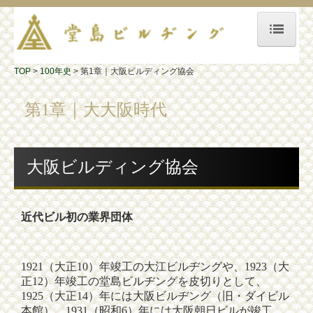
TOP
TOP
100年史
第1章｜大阪ビルディング協会
空室案内
第1章｜大大阪時代
セットアップオフィス
堂ビルについて
大阪ビルディング協会
ビルガイド
近代ビル初の業界団体
設備＆サービス
交通アクセス
1921（大正10）年竣工の大江ビルヂングや、1923（大
100年史
正12）年竣工の堂島ビルヂングを皮切りとして、
1925（大正14）年には大阪ビルヂング（旧・ダイビル
序章
本館）、1931（昭和6）年には大阪朝日ビルが竣工